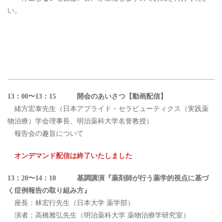
い。
13：00〜13：15 開会のあいさつ【動画配信】
緒⽅宏泰先⽣（⽇本アプライド・セラピューティクス（実践薬
物治療）学会理事⻑、明治薬科⼤学名誉教授）
報告会の趣旨について
オンデマンド配信は終了いたしました
13：20〜14：10 基調講演『薬剤師が⾏う薬学的視点に基づ
く症例報告の取り組み⽅』
座⻑：林宏⾏先⽣（⽇本⼤学 薬学部）
演者：⾼橋雅弘先⽣（明治薬科⼤学 薬物治療学研究室）