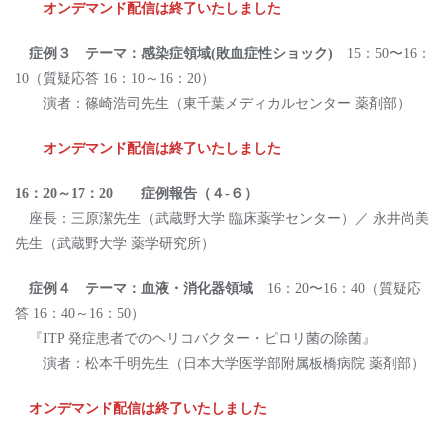
オンデマンド配信は終了いたしました
症例３ テーマ：感染症領域(敗⾎症性ショック)
15：50〜16：
10（質疑応答 16：10～16：20）
演者：篠崎浩司先⽣（東千葉メディカルセンター 薬剤部）
オンデマンド配信は終了いたしました
16：20～17：20 症例報告（４-６）
座⻑：三原潔先⽣（武蔵野⼤学 臨床薬学センター）／ 永井尚美
先⽣（武蔵野⼤学 薬学研究所）
症例４ テーマ：⾎液・消化器領域
16：20〜16：40（質疑応
答 16：40～16：50）
『ITP 発症患者でのヘリコバクター・ピロリ菌の除菌』
演者：松本千明先⽣（⽇本⼤学医学部附属板橋病院 薬剤部）
オンデマンド配信は終了いたしました