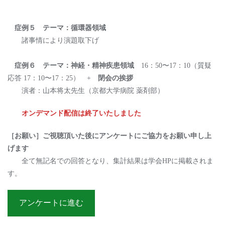
症例５ テーマ：循環器領域
諸事情により演題取下げ
症例６ テーマ：神経・精神疾患領域
16：50〜17：10（質疑
応答 17：10〜17：25） +
閉会の挨拶
演者：⼭本将太先⽣（京都⼤学病院 薬剤部）
オンデマンド配信は終了いたしました
［お願い］ご視聴頂いた後にアンケートにご協力をお願い申し上
げます
全て無記名での回答となり、集計結果は学会HPに掲載されま
す。
アンケートに進む