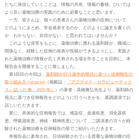
たちに発信していくことは、情報の共有、情報の蓄積、ひいては
より良い薬物治療の実践のために必要なことと思います。
⼀⽅、皆さんは、個々の患者さんの薬物治療の症例について、
どのようにまとめ、学会発表するのか、どのように論⽂を書くの
か、わからない、⾃信がない、と思われてはいませんか？
このような背景をもとに、薬物治療に携わる薬剤師が、職域に
関係なく、経験した症例の発表や投稿ができるようにし、実践さ
れた薬物治療の情報が広く共有される場を作ることを⽬的に、本
報告会を開催することに致しました。
第1回目の今回は、
薬剤師が⾏う薬学的視点に基づく症例報告の
取り組み⽅ (jst.go.jp)
（掲載誌：
『アプライド・セラピューティク
ス』誌（15 巻、2020 年）
）の著者：⾼橋雅弘先生より、薬剤師の
視点に基づき症例報告をどのように行うべきかを、基調講演でお
話しいただきます。
更に、具体的な症例報告では、感染症、⾎液疾患、消化器疾
患、呼吸器疾患、神経・精神疾患について、ご講演者の⽅々が経
験された薬物治療を症例報告の形でご紹介いただきます。
本報告会に参加され、⽇頃経験されている貴重な薬物治療の症